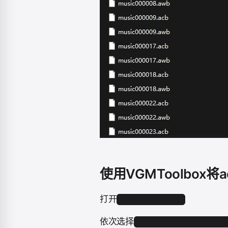
使用VGMToolbox将
打开
VGMToolbox.exe
依次选择
VGMToolbox➝MIsc.Tool