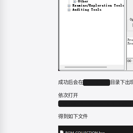
成功后会在
目录下出
SoundData
依次打开
Package➝Sinmai_Data➝Streamin
得到如下文件