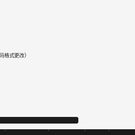
码格式更改）
StreamingAssets\A000\SoundData