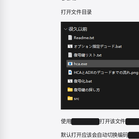
打开文件目录
使用
打开该文件
Notepad++
オプ
默认打开应该会自动切换编码
Shi