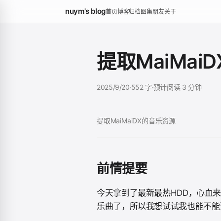
nuym's blog
首页
博客
归档
图集
朋友
关于
提取MaiMai
2025/9/20
552 字
预计阅读 3 分钟
提取MaiMaiDX的音乐资源
前情提要
今天拿到了最新最热HDD，心血
乐曲了，所以我想试试我也能不能