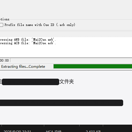
现
文件夹
_vgmt_acb_ext_Mai2Cue
gAssets➝A000➝SoundData➝_vgmt_acb_ext_Mai2Cue➝awb