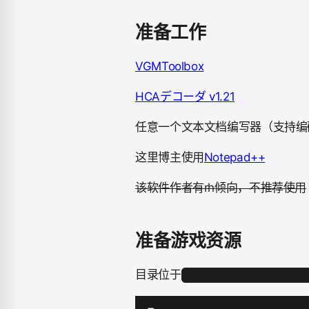
准备工作
VGMToolbox
HCAデコーダ v1.21
任意一个文本文档编写器（支持编
这里博主使用
Notepad++
该软件作者有rh倾向，不推荐使用
准备游戏资源
目录位于
Package\Sinmai_Data\