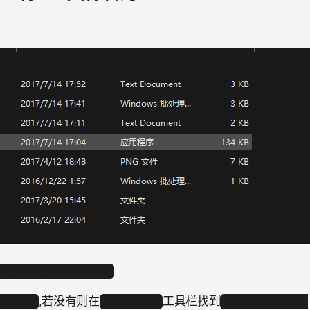
ション指定デコード.bat
,若没有则在
工具栏找到
ft-JIS
NotePad++
编码➝编码字符集➝