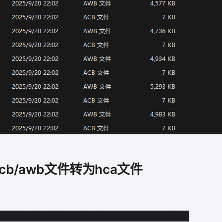
acb/awb文件转为hca文件
s➝Generic➝Common Archives➝CRI ACB/AWB Archive